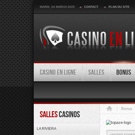
MARDI, 24 MARCH 2025
CONTACT
PLAN DU SITE
CASINO EN LIGNE
SALLES
BONUS
Accueil
Bonus
SALLES
CASINOS
LA RIVIERA