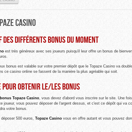
ZE CASINO
PAZE CASINO
F DES DIFFÉRENTS BONUS DU MOMENT
no
est très généreux avec ses joueurs puisqu'il leur offre un bonus de bienv
uros.
ux bonus est valable sur votre premier dépôt que le Topaze Casino va double
s ce casino online se fassent de la manière la plus agréable qui soit.
 POUR OBTENIR LE/LES BONUS
bonus Topaze Casino
, vous devez d'abord vous inscrire sur le site. Une fo
e joueur, vous pouvez déposer de l'argent dessus, et c'est ce dépôt qui va co
dra votre bonus.
s déposer 500 euros,
Topaze Casino
vous en offre autant et vous pouvez don