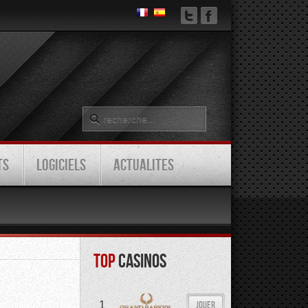
TWITTER
FACEBOOK
TS
LOGICIELS
ACTUALITES
TOP
CASINOS
1
JOUER