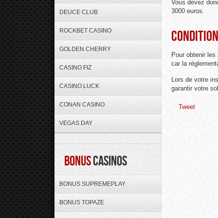
Vous devez donc
3000 euros.
DEUCE CLUB
ROCKBET CASINO
CONDITION
GOLDEN CHERRY
Pour obtenir les
car la réglementa
CASINO FIZ
Lors de votre ins
CASINO LUCK
garantir votre sol
CONAN CASINO
Tweet
VEGAS DAY
BONUS
CASINOS
BONUS SUPREMEPLAY
BONUS TOPAZE