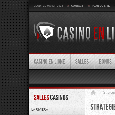
JEUDI, 26 MARCH 2025
CONTACT
PLAN DU SITE
CASINO EN LIGNE
SALLES
BONUS
Accueil
Strateg
SALLES
CASINOS
STRATÉGI
LA RIVIERA