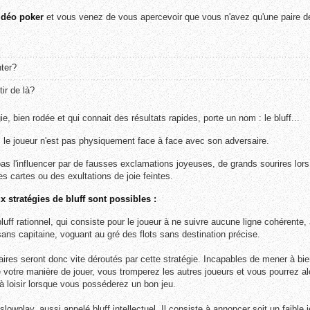
idéo poker
et vous venez de vous apercevoir que vous n'avez qu'une paire d
nter?
ir de là?
e, bien rodée et qui connait des résultats rapides, porte un nom : le bluff...
, le joueur n'est pas physiquement face à face avec son adversaire.
pas l'influencer par de fausses exclamations joyeuses, de grands sourires lors
s cartes ou des exultations de joie feintes.
stratégies de bluff sont possibles :
bluff rationnel, qui consiste pour le joueur à ne suivre aucune ligne cohérente
ans capitaine, voguant au gré des flots sans destination précise.
ires seront donc vite déroutés par cette stratégie. Incapables de mener à bi
votre manière de jouer, vous tromperez les autres joueurs et vous pourrez al
à loisir lorsque vous posséderez un bon jeu.
slowplay, aussi appelé bluff intellectuel. Il consiste à annoncer soit un faible j