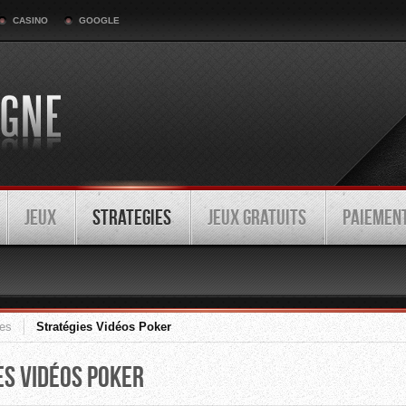
CASINO
GOOGLE
JEUX
STRATEGIES
JEUX GRATUITS
PAIEMEN
ies
Stratégies Vidéos Poker
ES VIDÉOS POKER