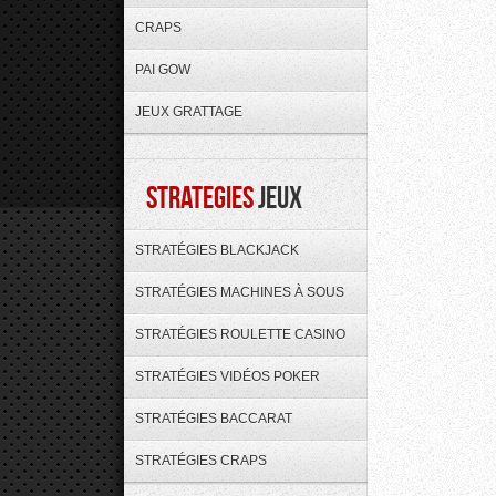
CRAPS
PAI GOW
JEUX GRATTAGE
STRATEGIES
JEUX
STRATÉGIES BLACKJACK
STRATÉGIES MACHINES À SOUS
STRATÉGIES ROULETTE CASINO
STRATÉGIES VIDÉOS POKER
STRATÉGIES BACCARAT
STRATÉGIES CRAPS