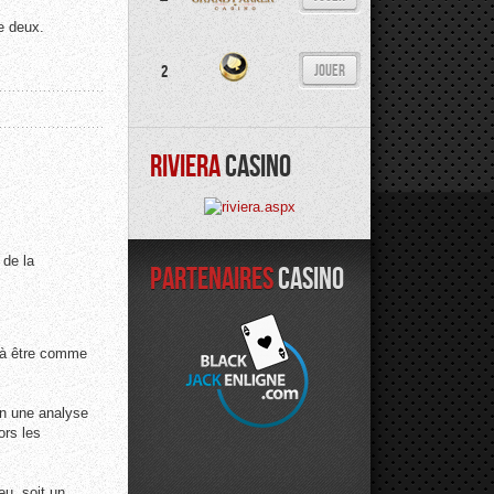
e deux.
2
JOUER
RIVIERA
CASINO
 de la
PARTENAIRES
CASINO
, à être comme
en une analyse
ors les
eu, soit un