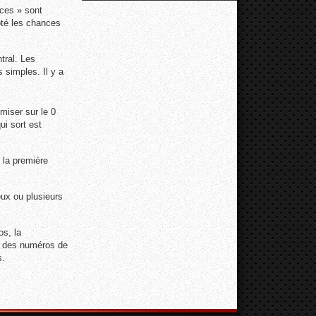
nces » sont
côté les chances
tral. Les
 simples. Il y a
 miser sur le 0
i sort est
 la première
eux ou plusieurs
os, la
un des numéros de
s.