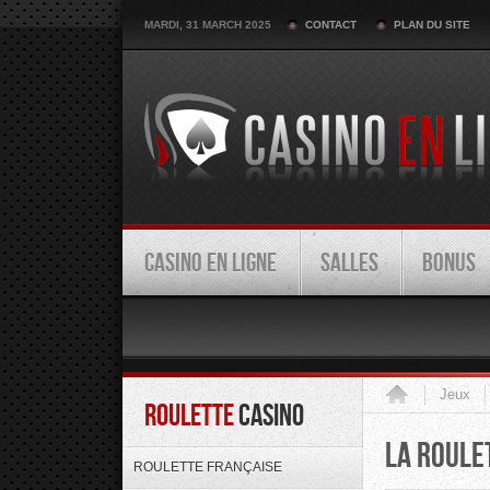
MARDI, 31 MARCH 2025
CONTACT
PLAN DU SITE
CASINO EN LIGNE
SALLES
BONUS
Accueil
Jeux
ROULETTE
CASINO
LA ROULE
ROULETTE FRANÇAISE