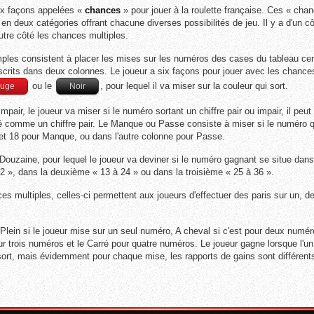
ux façons appelées «
chances
» pour jouer à la roulette française. Ces « cha
 en deux catégories offrant chacune diverses possibilités de jeu. Il y a d'un 
autre côté les chances multiples.
les consistent à placer les mises sur les numéros des cases du tableau cen
crits dans deux colonnes. Le joueur a six façons pour jouer avec les chances
ou le
, pour lequel il va miser sur la couleur qui sort.
uge
Noir
mpair, le joueur va miser si le numéro sortant un chiffre pair ou impair, il peut
é comme un chiffre pair. Le Manque ou Passe consiste à miser si le numéro qu
et 18 pour Manque, ou dans l'autre colonne pour Passe.
la Douzaine, pour lequel le joueur va deviner si le numéro gagnant se situe dans
2 », dans la deuxième « 13 à 24 » ou dans la troisième « 25 à 36 ».
s multiples, celles-ci permettent aux joueurs d'effectuer des paris sur un, d
 Plein si le joueur mise sur un seul numéro, A cheval si c'est pour deux numér
r trois numéros et le Carré pour quatre numéros. Le joueur gagne lorsque l'
ort, mais évidemment pour chaque mise, les rapports de gains sont différent