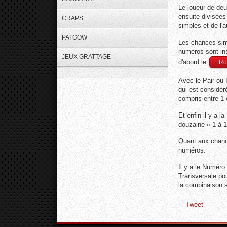
Le joueur de de
ensuite divisées
CRAPS
simples et de l'
PAI GOW
Les chances simp
numéros sont ins
JEUX GRATTAGE
d'abord le
Ro
Avec le Pair ou I
qui est considér
compris entre 1 
Et enfin il y a 
douzaine « 1 à 1
Quant aux chance
numéros.
Il y a le Numéro
Transversale pou
la combinaison s
Tweet