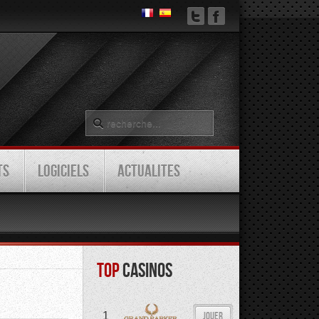
TWITTER
FACEBOOK
TS
LOGICIELS
ACTUALITES
TOP
CASINOS
1
JOUER